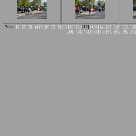
Page:
[1]
[2]
[3]
[4]
[5]
[6]
[7]
[8]
[9]
[10]
[11]
[12]
[13]
[14]
[15]
[16]
[17]
[18
[39]
[40]
[41]
[42]
[43]
[44]
[45]
[46]
[47