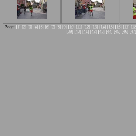
Page:
[1]
[2]
[3]
[4]
[5]
[6]
[7]
[8]
[9]
[10]
[11]
[12]
[13]
[14]
[15]
[16]
[17]
[18
[39]
[40]
[41]
[42]
[43]
[44]
[45]
[46]
[47