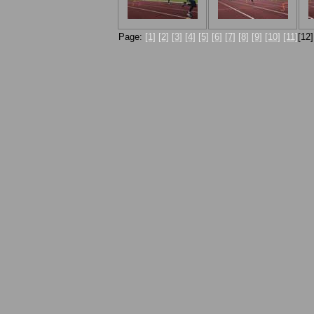
Page:
[1]
[2]
[3]
[4]
[5]
[6]
[7]
[8]
[9]
[10]
[11]
[12