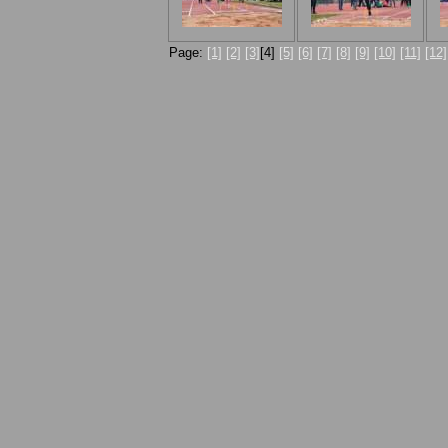
Page:
[1]
[2]
[3]
[4]
[5]
[6]
[7]
[8]
[9]
[10]
[11]
[12]