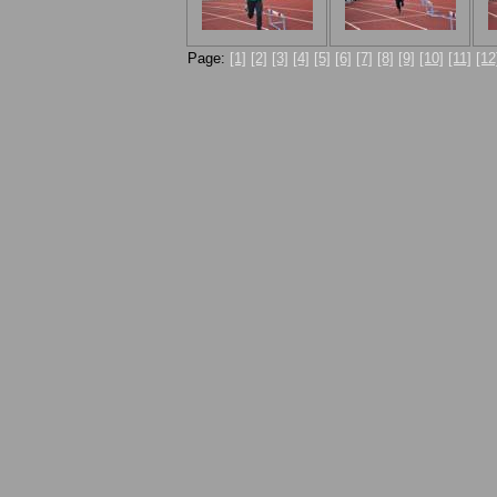
Page:
[1]
[2]
[3]
[4]
[5]
[6]
[7]
[8]
[9]
[10]
[11]
[12