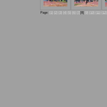
Page:
[1]
[2]
[3]
[4]
[5]
[6]
[7]
[8]
[9]
[10]
[11]
[12]