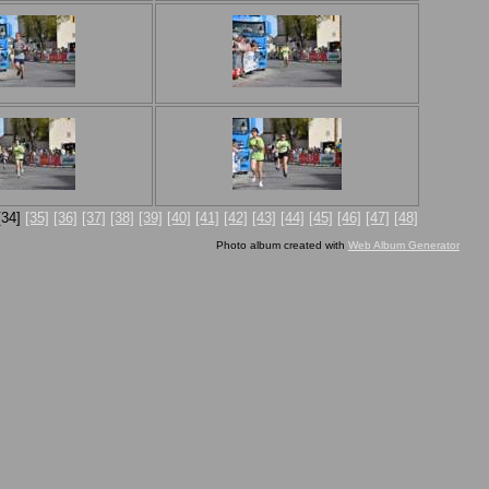
[34]
[35]
[36]
[37]
[38]
[39]
[40]
[41]
[42]
[43]
[44]
[45]
[46]
[47]
[48]
Photo album created with
Web Album Generator