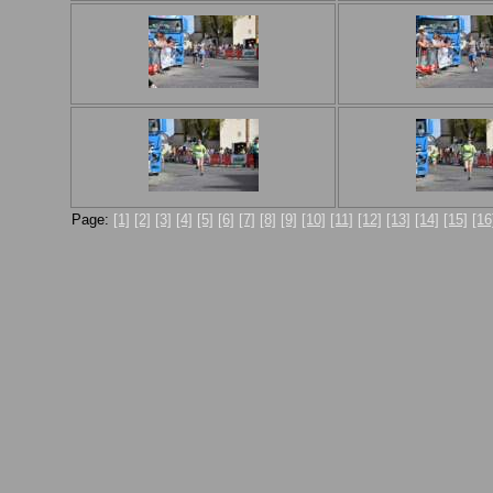
Page:
[1]
[2]
[3]
[4]
[5]
[6]
[7]
[8]
[9]
[10]
[11]
[12]
[13]
[14]
[15]
[16