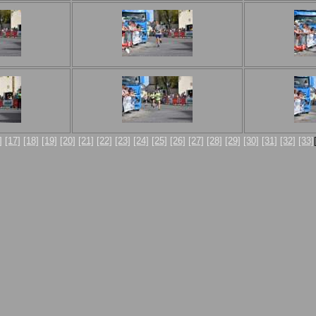
]
[17]
[18]
[19]
[20]
[21]
[22]
[23]
[24]
[25]
[26]
[27]
[28]
[29]
[30]
[31]
[32]
[33]